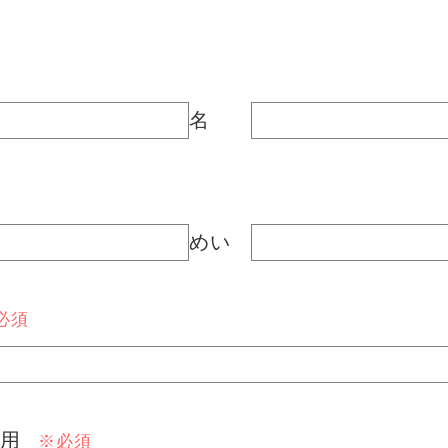
名
めい
必須
用
※必須