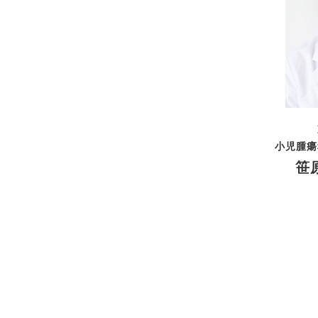
小児腫瘍
笹