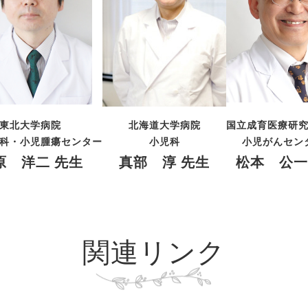
東北大学病院
北海道大学病院
国立成育医療研
科・小児腫瘍センター
小児科
小児がんセン
原 洋二 先生
真部 淳 先生
松本 公一
関連リンク