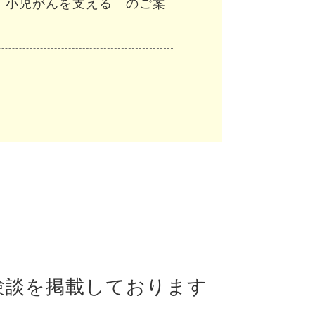
回 小児がんを支える のご案
験談を
掲載しております
開され、ふぁみぽんをご紹介