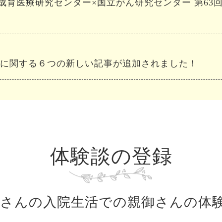
国立成育医療研究センター×国立がん研究センター 第63
”に関する６つの新しい記事が追加されました！
き添い家族へのアンケート結果が公開されています
体験談の登録
子さんの入院生活での
親御さんの体
付き添い家族への病院実態調査、取り組み事例集が公