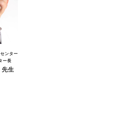
究センター
ター長
 先生